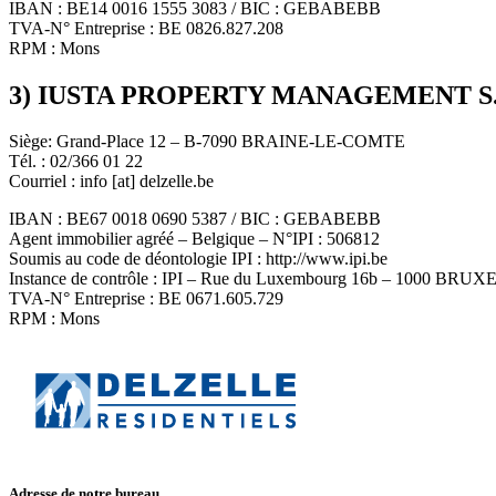
IBAN : BE14 0016 1555 3083 / BIC : GEBABEBB
TVA-N° Entreprise : BE 0826.827.208
RPM : Mons
3) IUSTA PROPERTY MANAGEMENT S.P
Siège: Grand-Place 12 – B-7090 BRAINE-LE-COMTE
Tél. : 02/366 01 22
Courriel : info [at] delzelle.be
IBAN : BE67 0018 0690 5387 / BIC : GEBABEBB
Agent immobilier agréé – Belgique – N°IPI : 506812
Soumis au code de déontologie IPI : http://www.ipi.be
Instance de contrôle : IPI – Rue du Luxembourg 16b – 1000 BRU
TVA-N° Entreprise : BE 0671.605.729
RPM : Mons
Adresse de notre bureau